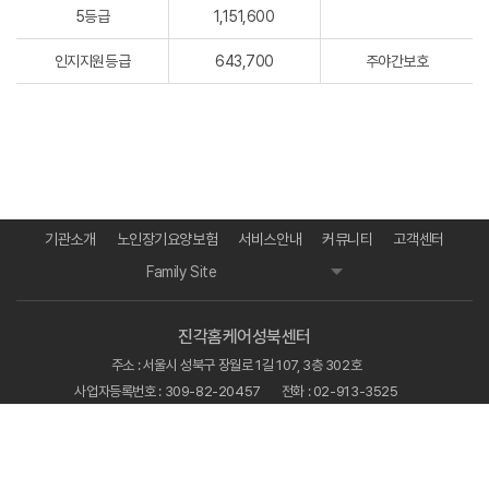
5등급
1,151,600
인지지원등급
643,700
주야간보호
기관소개
노인장기요양보험
서비스안내
커뮤니티
고객센터
Family Site
진각홈케어성북센터
주소 : 서울시 성북구 장월로 1길 107, 3층 302호
사업자등록번호 : 309-82-20457
전화 : 02-913-3525
팩스 : 070-7543-6062
이메일 : jgocare@daum.net
Copyright © 2024 진각홈케어성북센터. All Rights Reserved.
Designed by WebSite.co.kr